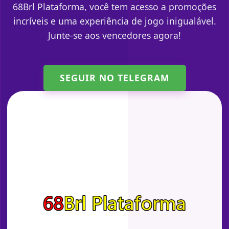
68Brl Plataforma, você tem acesso a promoções
incríveis e uma experiência de jogo inigualável.
Junte-se aos vencedores agora!
SEGUIR NO TELEGRAM