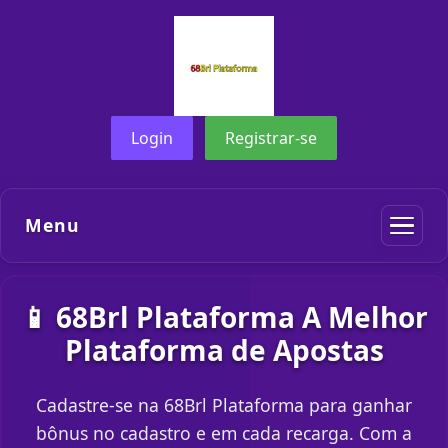
Login
Registrar-se
Menu
📱 68Brl Plataforma A Melhor
Plataforma de Apostas
Cadastre-se na 68Brl Plataforma para ganhar
bônus no cadastro e em cada recarga. Com a