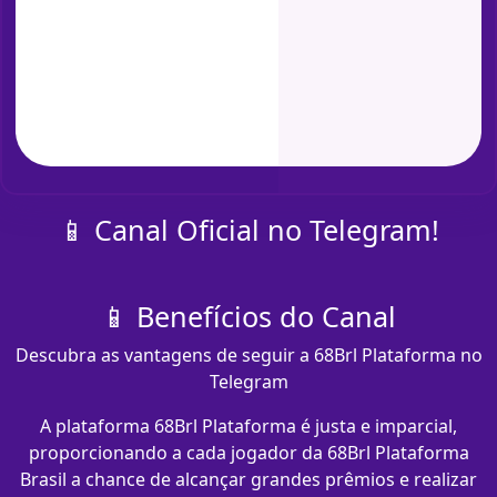
📱 Canal Oficial no Telegram!
📱 Benefícios do Canal
Descubra as vantagens de seguir a 68Brl Plataforma no
Telegram
A plataforma 68Brl Plataforma é justa e imparcial,
proporcionando a cada jogador da 68Brl Plataforma
Brasil a chance de alcançar grandes prêmios e realizar