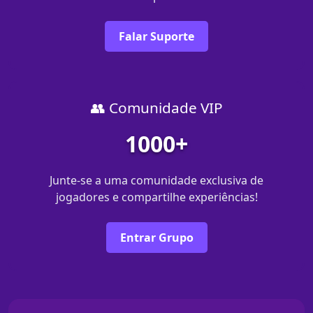
Falar Suporte
👥 Comunidade VIP
1000+
Junte-se a uma comunidade exclusiva de
jogadores e compartilhe experiências!
Entrar Grupo