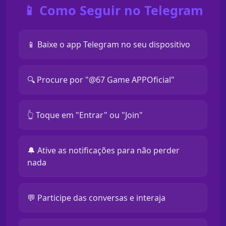
📱 Como Seguir no Telegram
📱 Baixe o app Telegram no seu dispositivo
🔍 Procure por "@67 Game APPOficial"
👆 Toque em "Entrar" ou "Join"
🔔 Ative as notificações para não perder
nada
💬 Participe das conversas e interaja