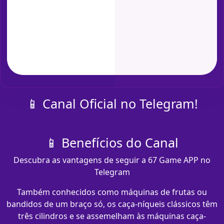
📱 Canal Oficial no Telegram!
📱 Benefícios do Canal
Descubra as vantagens de seguir a 67 Game APP no
Telegram
Também conhecidos como máquinas de frutas ou
bandidos de um braço só, os caça-níqueis clássicos têm
três cilindros e se assemelham às máquinas caça-