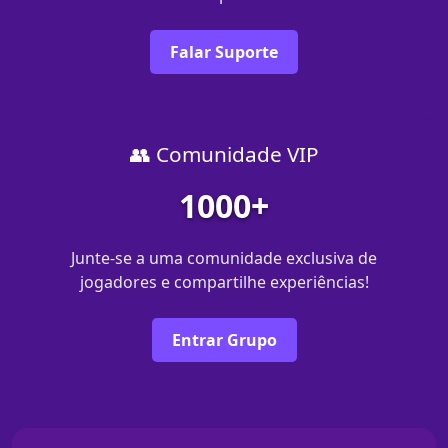
Falar Suporte
👥 Comunidade VIP
1000+
Junte-se a uma comunidade exclusiva de
jogadores e compartilhe experiências!
Entrar Grupo