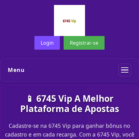
Login
Registrar-se
Menu
📱 6745 Vip A Melhor
Plataforma de Apostas
Cadastre-se na 6745 Vip para ganhar bônus no
cadastro e em cada recarga. Com a 6745 Vip, você