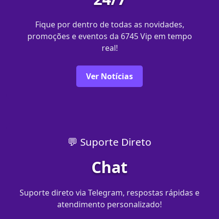
Fique por dentro de todas as novidades,
promoções e eventos da 6745 Vip em tempo
real!
Ver Notícias
💬 Suporte Direto
Chat
Suporte direto via Telegram, respostas rápidas e
atendimento personalizado!