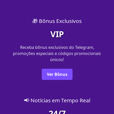
🎁 Bônus Exclusivos
VIP
Receba bônus exclusivos do Telegram,
promoções especiais e códigos promocionais
únicos!
Ver Bônus
📢 Notícias em Tempo Real
24/7