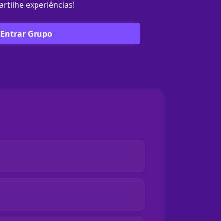
rtilhe experiências!
Entrar Grupo