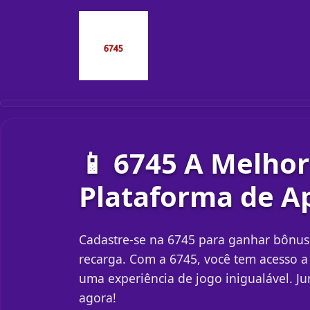
📱 6745 A Melhor
Plataforma de A
Cadastre-se na 6745 para ganhar bônus
recarga. Com a 6745, você tem acesso a
uma experiência de jogo inigualável. J
agora!