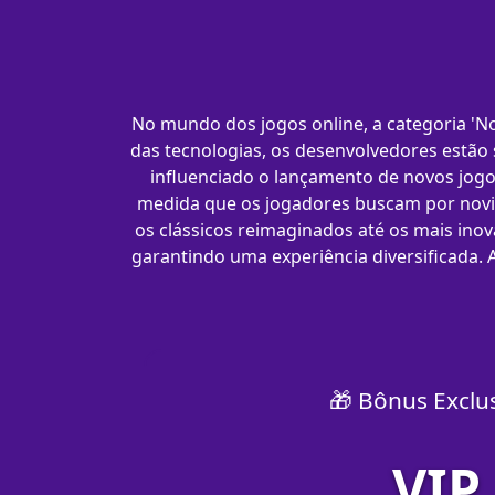
No mundo dos jogos online, a categoria 'N
das tecnologias, os desenvolvedores estão
influenciado o lançamento de novos jogo
medida que os jogadores buscam por novi
os clássicos reimaginados até os mais inov
garantindo uma experiência diversificada. 
🎁 Bônus Exclu
VIP