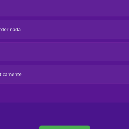
erder nada
a
aticamente