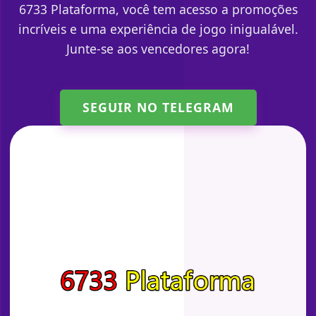
6733 Plataforma, você tem acesso a promoções
incríveis e uma experiência de jogo inigualável.
Junte-se aos vencedores agora!
SEGUIR NO TELEGRAM