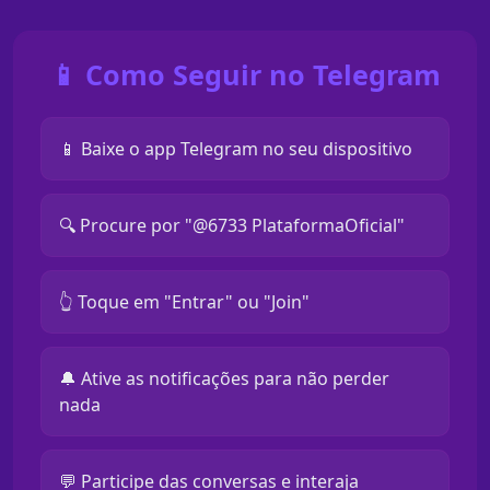
📱 Como Seguir no Telegram
📱 Baixe o app Telegram no seu dispositivo
🔍 Procure por "@6733 PlataformaOficial"
👆 Toque em "Entrar" ou "Join"
🔔 Ative as notificações para não perder
nada
💬 Participe das conversas e interaja