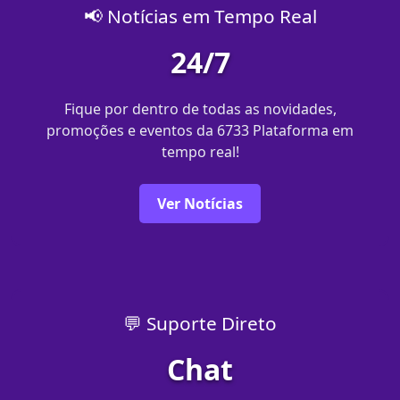
📢 Notícias em Tempo Real
24/7
Fique por dentro de todas as novidades,
promoções e eventos da 6733 Plataforma em
tempo real!
Ver Notícias
💬 Suporte Direto
Chat