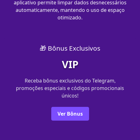
aplicativo permite limpar dados desnecessários
automaticamente, mantendo o uso de espaço
otimizado.
🎁 Bônus Exclusivos
VIP
Receba bônus exclusivos do Telegram,
promoções especiais e códigos promocionais
únicos!
Ver Bônus