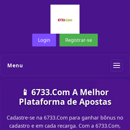
Login
Registrar-se
Menu
📱 6733.Com A Melhor
Plataforma de Apostas
Cadastre-se na 6733.Com para ganhar bônus no
cadastro e em cada recarga. Com a 6733.Com,