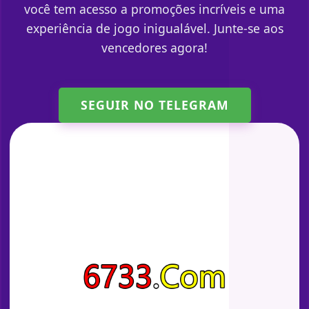
você tem acesso a promoções incríveis e uma
experiência de jogo inigualável. Junte-se aos
vencedores agora!
SEGUIR NO TELEGRAM