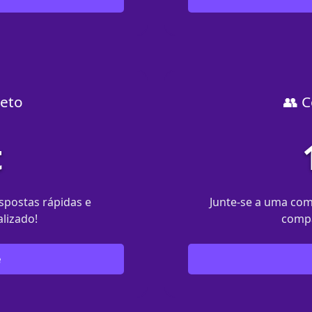
reto
👥 
t
espostas rápidas e
Junte-se a uma com
lizado!
compa
e