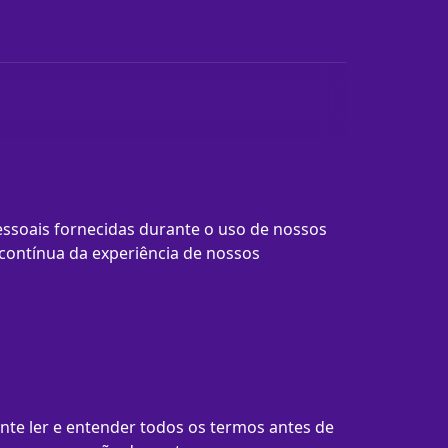
essoais fornecidas durante o uso de nossos
 contínua da experiência de nossos
nte ler e entender todos os termos antes de