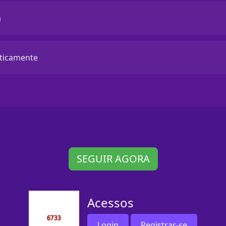
a
aticamente
SEGUIR AGORA
Acessos
Login
Registrar-se