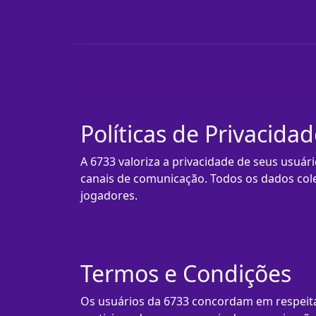
Políticas de Privacida
A 6733 valoriza a privacidade de seus usuá
canais de comunicação. Todos os dados cole
jogadores.
Termos e Condições
Os usuários da 6733 concordam em respeitar