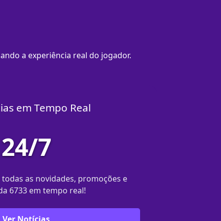
ndo a experiência real do jogador.
cias em Tempo Real
24/7
e todas as novidades, promoções e
da 6733 em tempo real!
Ver Notícias