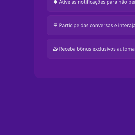
🔔 Ative as notificações para não p
💬 Participe das conversas e interaj
🎁 Receba bônus exclusivos autom