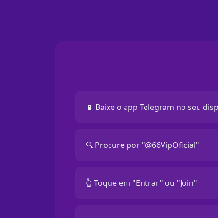
📱 Baixe o app Telegram no seu disp
🔍 Procure por "@66VipOficial"
👆 Toque em "Entrar" ou "Join"