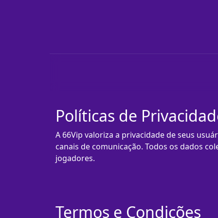
Políticas de Privacida
A 66Vip valoriza a privacidade de seus usu
canais de comunicação. Todos os dados cole
jogadores.
Termos e Condições