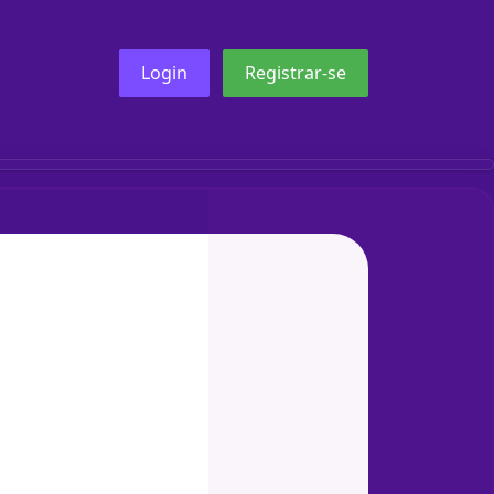
Login
Registrar-se