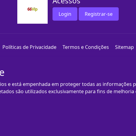
Acessos
Login
Registrar-se
Políticas de Privacidade
Termos e Condições
Sitemap
de
ários e está empenhada em proteger todas as informações 
tados são utilizados exclusivamente para fins de melhoria