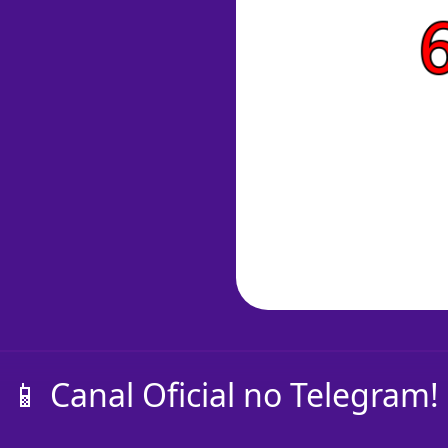
📱 Canal Oficial no Telegram!