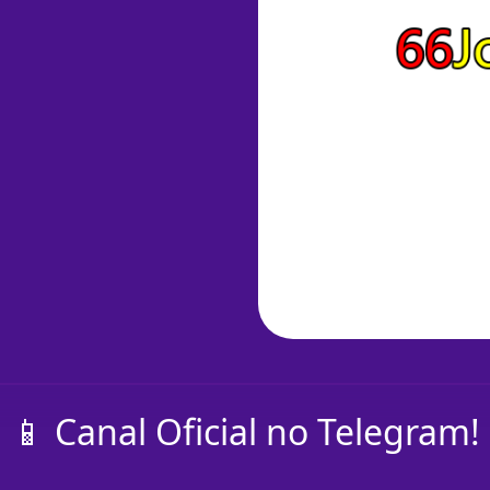
📱 Canal Oficial no Telegram!