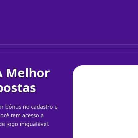
A Melhor
postas
ar bônus no cadastro e
você tem acesso a
e jogo inigualável.