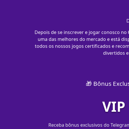
D
Depois de se inscrever e jogar conosco no
uma das melhores do mercado e está disp
todos os nossos jogos certificados e rec
divertidos 
🎁 Bônus Exclu
VIP
Receba bônus exclusivos do Telegra