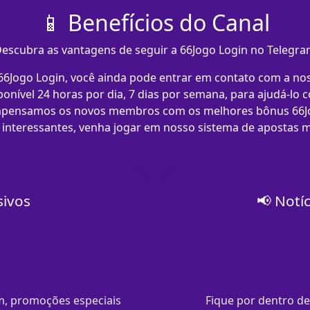
📱 Benefícios do Canal
escubra as vantagens de seguir a 66Jogo Login no Telegr
 66Jogo Login, você ainda pode entrar em contato com a nos
onível 24 horas por dia, 7 dias por semana, para ajudá-lo
ompensamos os novos membros com os melhores bônus 66Jo
e interessantes, venha jogar em nosso sistema de apostas m
sivos
📢 Notí
m, promoções especiais
Fique por dentro d