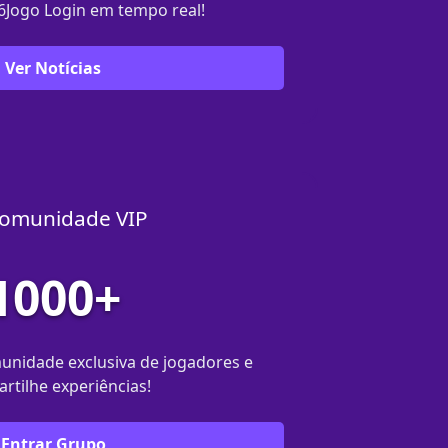
6Jogo Login em tempo real!
Ver Notícias
Comunidade VIP
1000+
unidade exclusiva de jogadores e
rtilhe experiências!
Entrar Grupo