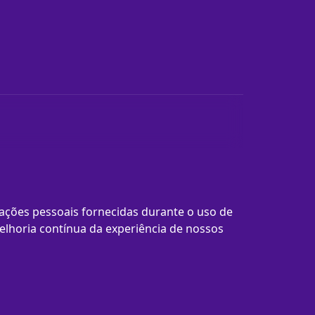
ações pessoais fornecidas durante o uso de
elhoria contínua da experiência de nossos