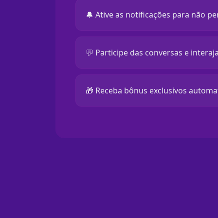
🔔 Ative as notificações para não p
💬 Participe das conversas e interaj
🎁 Receba bônus exclusivos autom