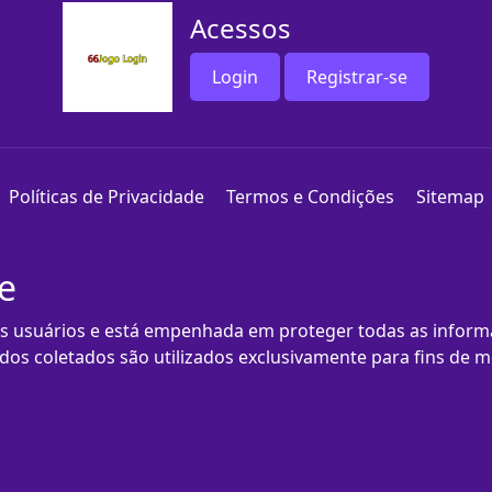
Acessos
Login
Registrar-se
Políticas de Privacidade
Termos e Condições
Sitemap
de
eus usuários e está empenhada em proteger todas as inform
os coletados são utilizados exclusivamente para fins de m