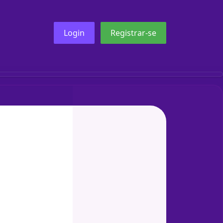
Login
Registrar-se