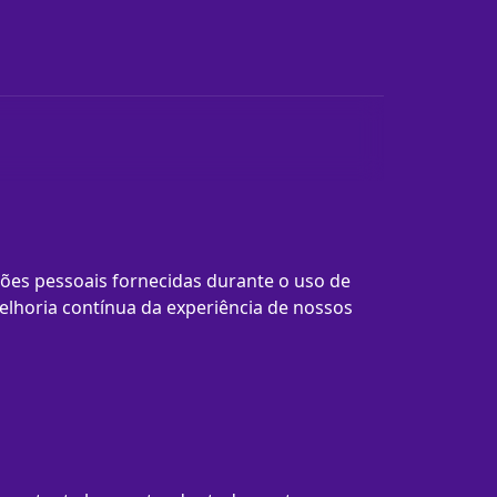
ções pessoais fornecidas durante o uso de
elhoria contínua da experiência de nossos