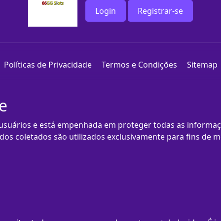
Login
Registrar-se
Políticas de Privacidade
Termos e Condições
Sitemap
de
s usuários e está empenhada em proteger todas as informa
os coletados são utilizados exclusivamente para fins de m