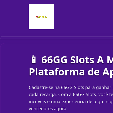
📱 66GG Slots A 
Plataforma de A
Cadastre-se na 66GG Slots para ganhar
cada recarga. Com a 66GG Slots, você 
incríveis e uma experiência de jogo inig
vencedores agora!