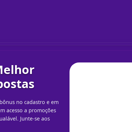
Melhor
postas
 bônus no cadastro e em
tem acesso a promoções
ualável. Junte-se aos