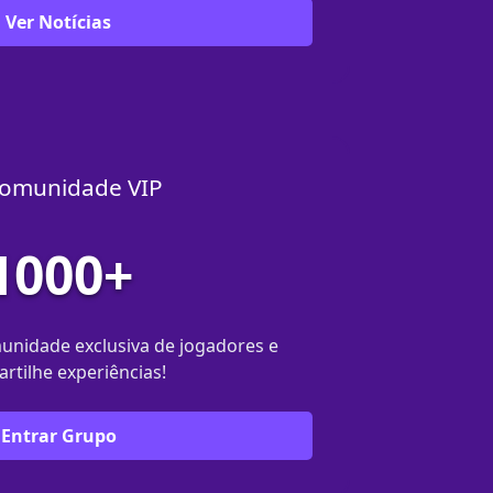
Ver Notícias
Comunidade VIP
1000+
unidade exclusiva de jogadores e
rtilhe experiências!
Entrar Grupo