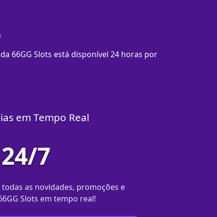
m
da 66GG Slots está disponível 24 horas por
cias em Tempo Real
24/7
e todas as novidades, promoções e
66GG Slots em tempo real!