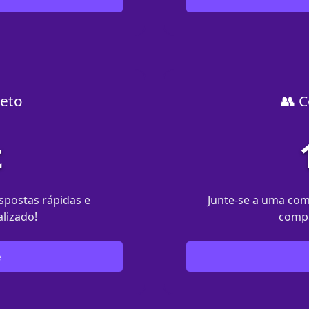
reto
👥 
t
espostas rápidas e
Junte-se a uma com
lizado!
compa
e