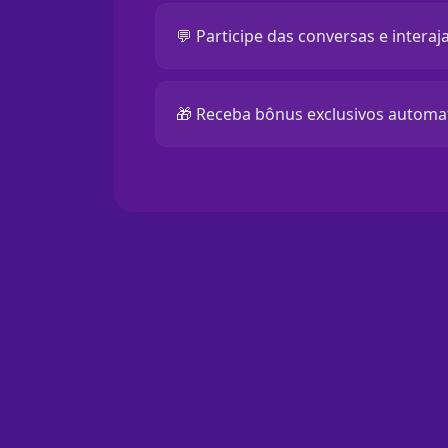
💬 Participe das conversas e interaj
🎁 Receba bônus exclusivos autom