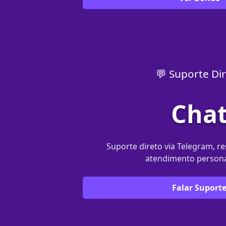
💬 Suporte Di
Cha
Suporte direto via Telegram, r
atendimento persona
Falar Suport