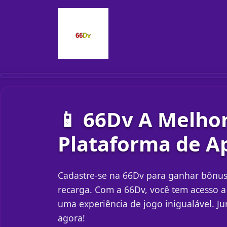
📱 66Dv A Melho
Plataforma de A
Cadastre-se na 66Dv para ganhar bônus
recarga. Com a 66Dv, você tem acesso a
uma experiência de jogo inigualável. J
agora!