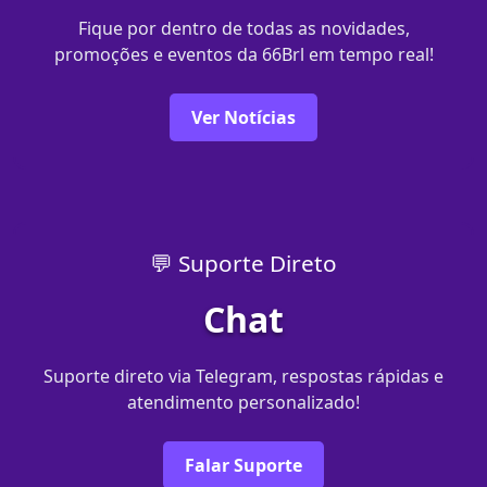
Fique por dentro de todas as novidades,
promoções e eventos da 66Brl em tempo real!
Ver Notícias
💬 Suporte Direto
Chat
Suporte direto via Telegram, respostas rápidas e
atendimento personalizado!
Falar Suporte