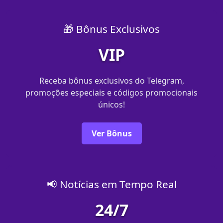
🎁 Bônus Exclusivos
VIP
Receba bônus exclusivos do Telegram,
promoções especiais e códigos promocionais
únicos!
Ver Bônus
📢 Notícias em Tempo Real
24/7