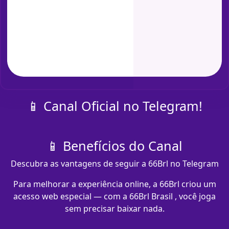
📱 Canal Oficial no Telegram!
📱 Benefícios do Canal
Descubra as vantagens de seguir a 66Brl no Telegram
Para melhorar a experiência online, a 66Brl criou um
acesso web especial — com a 66Brl Brasil , você joga
sem precisar baixar nada.