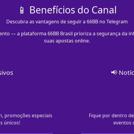
📱 Benefícios do Canal
Descubra as vantagens de seguir a 66BB no Telegram
ento — a plataforma 66BB Brasil prioriza a segurança da i
suas apostas online.
sivos
📢 Notí
m, promoções especiais
Fique por dentro d
s únicos!
eventos 