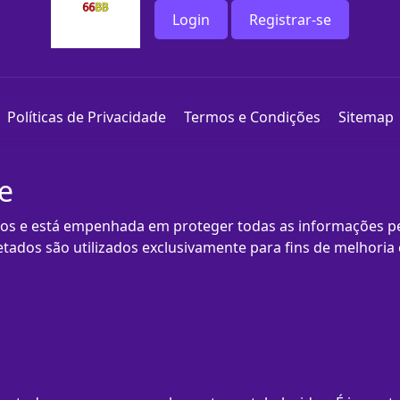
Login
Registrar-se
Políticas de Privacidade
Termos e Condições
Sitemap
de
rios e está empenhada em proteger todas as informações p
tados são utilizados exclusivamente para fins de melhoria