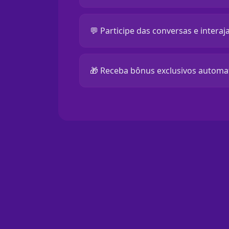
💬 Participe das conversas e interaj
🎁 Receba bônus exclusivos autom