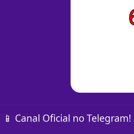
📱 Canal Oficial no Telegram!