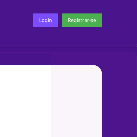
Login
Registrar-se