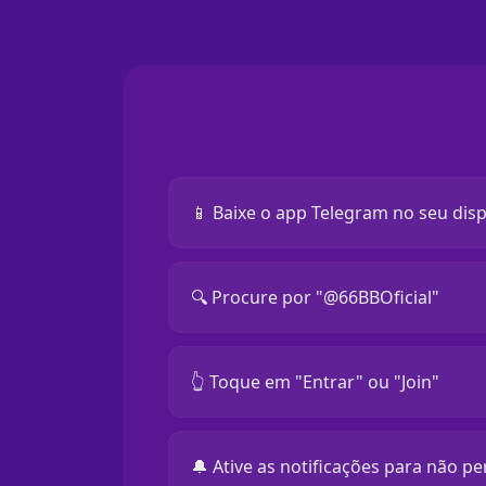
📱 Baixe o app Telegram no seu disp
🔍 Procure por "@66BBOficial"
👆 Toque em "Entrar" ou "Join"
🔔 Ative as notificações para não p