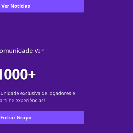
Ver Notícias
Comunidade VIP
1000+
unidade exclusiva de jogadores e
rtilhe experiências!
Entrar Grupo