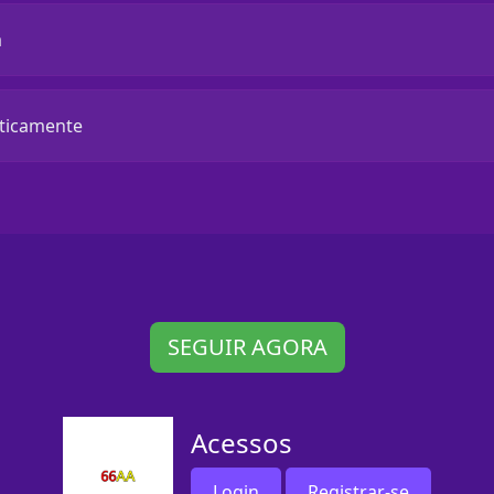
a
aticamente
SEGUIR AGORA
Acessos
Login
Registrar-se