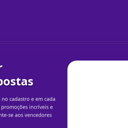
r
postas
 no cadastro e em cada
 promoções incríveis e
unte-se aos vencedores