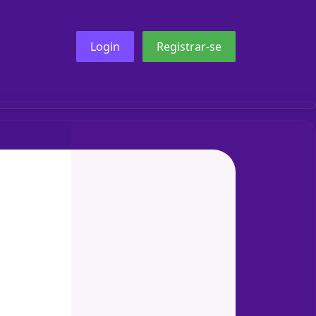
Login
Registrar-se