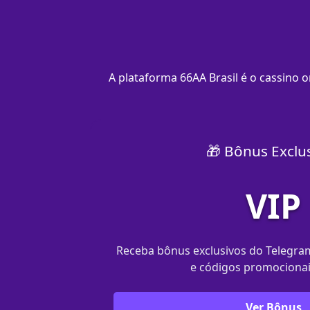
A plataforma 66AA Brasil é o cassino 
🎁 Bônus Exclu
VIP
Receba bônus exclusivos do Telegra
e códigos promocionai
Ver Bônus