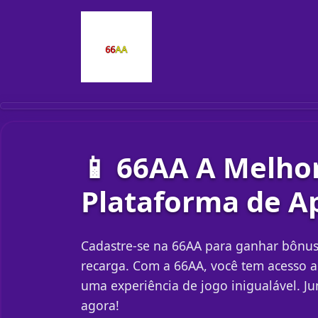
📱 66AA A Melho
Plataforma de A
Cadastre-se na 66AA para ganhar bônus
recarga. Com a 66AA, você tem acesso a
uma experiência de jogo inigualável. J
agora!