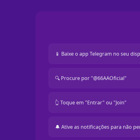
📱 Baixe o app Telegram no seu disp
🔍 Procure por "@66AAOficial"
👆 Toque em "Entrar" ou "Join"
🔔 Ative as notificações para não p