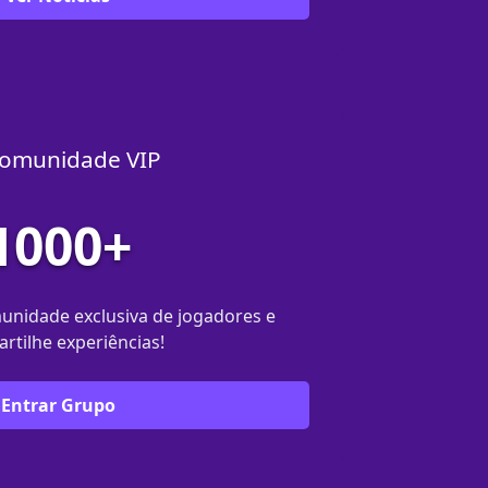
Comunidade VIP
1000+
unidade exclusiva de jogadores e
rtilhe experiências!
Entrar Grupo