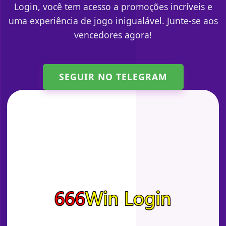
Login, você tem acesso a promoções incríveis e
uma experiência de jogo inigualável. Junte-se aos
vencedores agora!
SEGUIR NO TELEGRAM