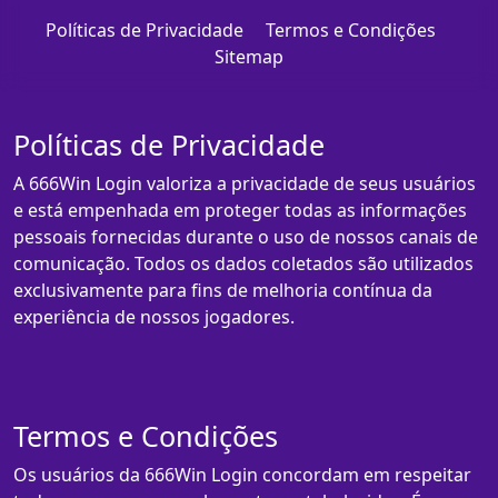
Políticas de Privacidade
Termos e Condições
Sitemap
Políticas de Privacidade
A 666Win Login valoriza a privacidade de seus usuários
e está empenhada em proteger todas as informações
pessoais fornecidas durante o uso de nossos canais de
comunicação. Todos os dados coletados são utilizados
exclusivamente para fins de melhoria contínua da
experiência de nossos jogadores.
Termos e Condições
Os usuários da 666Win Login concordam em respeitar