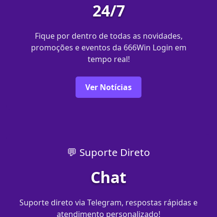
24/7
Fique por dentro de todas as novidades,
promoções e eventos da 666Win Login em
tempo real!
Ver Notícias
💬 Suporte Direto
Chat
Suporte direto via Telegram, respostas rápidas e
atendimento personalizado!