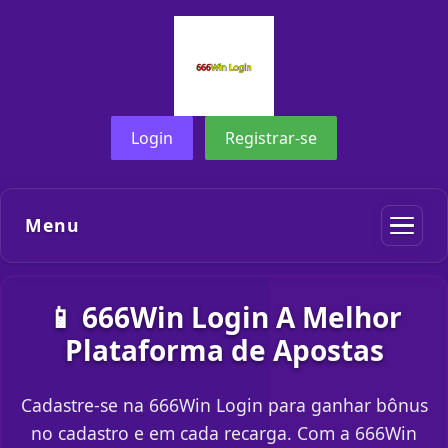
Login
Registrar-se
Menu
📱 666Win Login A Melhor
Plataforma de Apostas
Cadastre-se na 666Win Login para ganhar bônus
no cadastro e em cada recarga. Com a 666Win