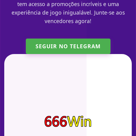
tem acesso a promoções incríveis e uma
experiência de jogo inigualável. Junte-se aos
vencedores agora!
SEGUIR NO TELEGRAM