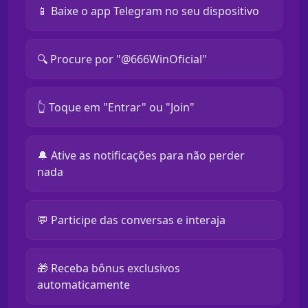
📱 Baixe o app Telegram no seu dispositivo
🔍 Procure por "@666WinOficial"
👆 Toque em "Entrar" ou "Join"
🔔 Ative as notificações para não perder
nada
💬 Participe das conversas e interaja
🎁 Receba bônus exclusivos
automaticamente