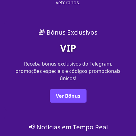
veteranos.
🎁 Bônus Exclusivos
VIP
Receba bônus exclusivos do Telegram,
promoções especiais e códigos promocionais
únicos!
Ver Bônus
📢 Notícias em Tempo Real