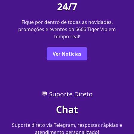
24/7
Fique por dentro de todas as novidades,
promoções e eventos da 6666 Tiger Vip em
tempo real!
Ver Notícias
💬 Suporte Direto
Chat
Suporte direto via Telegram, respostas rápidas e
atendimento personalizado!