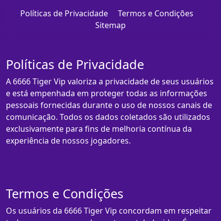
Políticas de Privacidade
Termos e Condições
Sitemap
Políticas de Privacidade
A 6666 Tiger Vip valoriza a privacidade de seus usuários
e está empenhada em proteger todas as informações
pessoais fornecidas durante o uso de nossos canais de
comunicação. Todos os dados coletados são utilizados
exclusivamente para fins de melhoria contínua da
experiência de nossos jogadores.
Termos e Condições
Os usuários da 6666 Tiger Vip concordam em respeitar