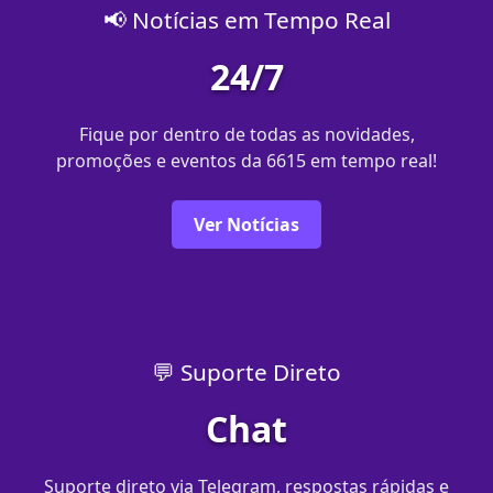
📢 Notícias em Tempo Real
24/7
Fique por dentro de todas as novidades,
promoções e eventos da 6615 em tempo real!
Ver Notícias
💬 Suporte Direto
Chat
Suporte direto via Telegram, respostas rápidas e