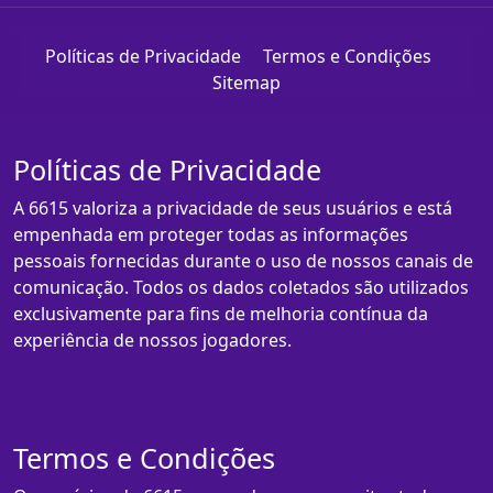
Políticas de Privacidade
Termos e Condições
Sitemap
Políticas de Privacidade
A 6615 valoriza a privacidade de seus usuários e está
empenhada em proteger todas as informações
pessoais fornecidas durante o uso de nossos canais de
comunicação. Todos os dados coletados são utilizados
exclusivamente para fins de melhoria contínua da
experiência de nossos jogadores.
Termos e Condições