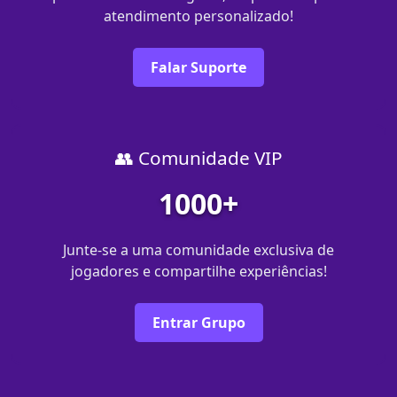
atendimento personalizado!
Falar Suporte
👥 Comunidade VIP
1000+
Junte-se a uma comunidade exclusiva de
jogadores e compartilhe experiências!
Entrar Grupo