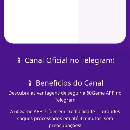
📱 Canal Oficial no Telegram!
📱 Benefícios do Canal
Descubra as vantagens de seguir a 60Game APP no
Telegram
A 60Game APP é líder em credibilidade — grandes
saques processados em até 3 minutos, sem
preocupações!