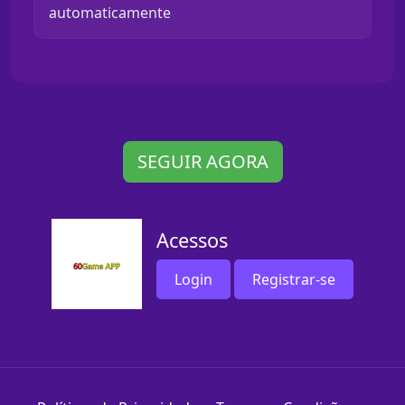
automaticamente
SEGUIR AGORA
Acessos
Login
Registrar-se