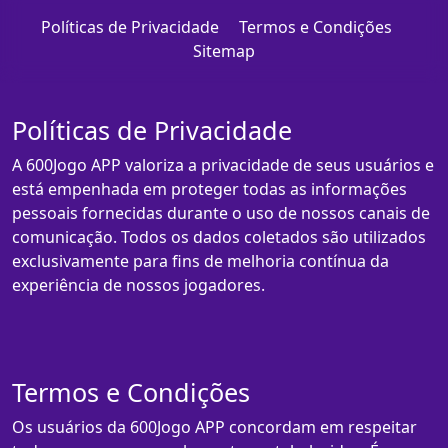
Políticas de Privacidade
Termos e Condições
Sitemap
Políticas de Privacidade
A 600Jogo APP valoriza a privacidade de seus usuários e
está empenhada em proteger todas as informações
pessoais fornecidas durante o uso de nossos canais de
comunicação. Todos os dados coletados são utilizados
exclusivamente para fins de melhoria contínua da
experiência de nossos jogadores.
Termos e Condições
Os usuários da 600Jogo APP concordam em respeitar