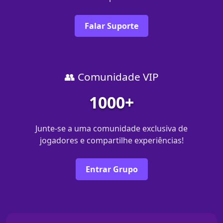
Falar Suporte
👥 Comunidade VIP
1000+
Junte-se a uma comunidade exclusiva de
jogadores e compartilhe experiências!
Entrar Grupo