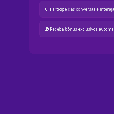
💬 Participe das conversas e interaj
🎁 Receba bônus exclusivos autom