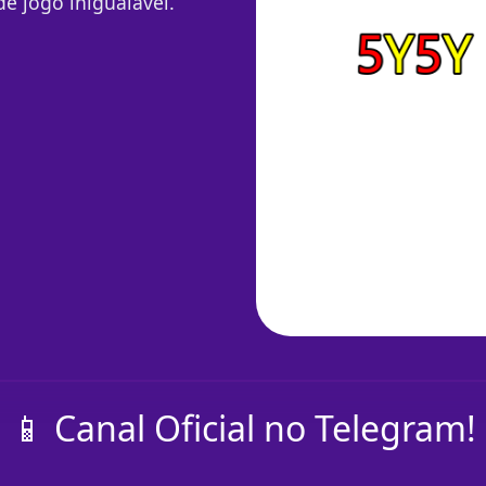
e jogo inigualável.
📱 Canal Oficial no Telegram!