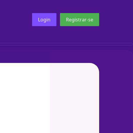
Login
Registrar-se