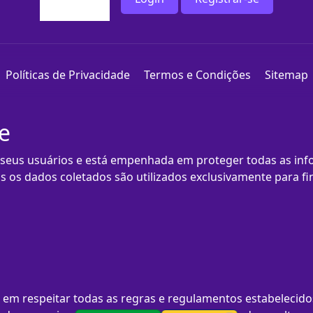
Políticas de Privacidade
Termos e Condições
Sitemap
de
e seus usuários e está empenhada em proteger todas as in
 os dados coletados são utilizados exclusivamente para fi
m respeitar todas as regras e regulamentos estabelecidos