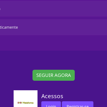
a
aticamente
SEGUIR AGORA
Acessos
Login
Registrar-se