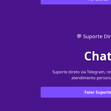
💬 Suporte Di
Cha
Suporte direto via Telegram, r
atendimento persona
Falar Suport