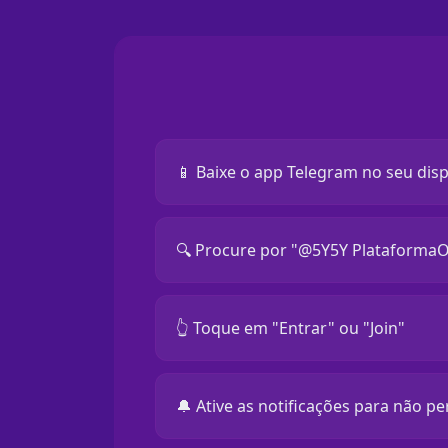
📱 Baixe o app Telegram no seu disp
🔍 Procure por "@5Y5Y PlataformaOf
👆 Toque em "Entrar" ou "Join"
🔔 Ative as notificações para não p