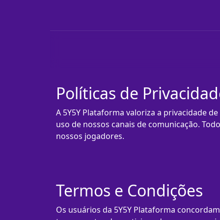
Políticas de Privacida
A 5Y5Y Plataforma valoriza a privacidade d
uso de nossos canais de comunicação. Todos
nossos jogadores.
Termos e Condições
Os usuários da 5Y5Y Plataforma concordam e