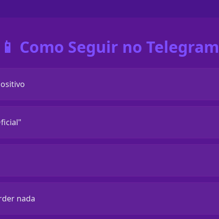
📱 Como Seguir no Telegram
ositivo
icial"
erder nada