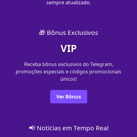
sempre atualizado.
🎁 Bônus Exclusivos
VIP
Receba bônus exclusivos do Telegram,
promoções especiais e códigos promocionais
únicos!
Ver Bônus
📢 Notícias em Tempo Real