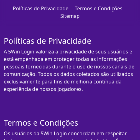
Políticas de Privacidade
Termos e Condições
Sitemap
Políticas de Privacidade
A 5Win Login valoriza a privacidade de seus usuários e
está empenhada em proteger todas as informações
pessoais fornecidas durante o uso de nossos canais de
comunicação. Todos os dados coletados são utilizados
exclusivamente para fins de melhoria contínua da
experiência de nossos jogadores.
Termos e Condições
Os usuários da 5Win Login concordam em respeitar