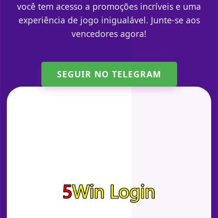
você tem acesso a promoções incríveis e uma
experiência de jogo inigualável. Junte-se aos
vencedores agora!
SEGUIR NO TELEGRAM