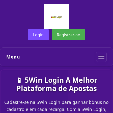
Login
Registrar-se
Menu
📱 5Win Login A Melhor
Plataforma de Apostas
Cadastre-se na 5Win Login para ganhar bônus no
cadastro e em cada recarga. Com a 5Win Login,