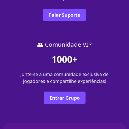
Falar Suporte
👥 Comunidade VIP
1000+
Junte-se a uma comunidade exclusiva de
jogadores e compartilhe experiências!
Entrar Grupo