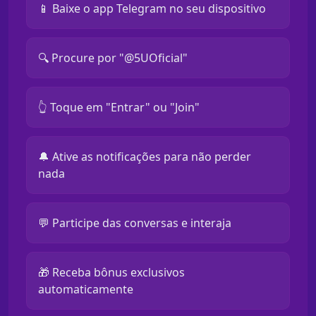
📱 Baixe o app Telegram no seu dispositivo
🔍 Procure por "@5UOficial"
👆 Toque em "Entrar" ou "Join"
🔔 Ative as notificações para não perder
nada
💬 Participe das conversas e interaja
🎁 Receba bônus exclusivos
automaticamente