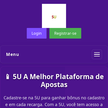
Login
Registrar-se
Menu
📱 5U A Melhor Plataforma de
Apostas
Cadastre-se na 5U para ganhar bônus no cadastro
e em cada recarga. Com a 5U, você tem acesso a