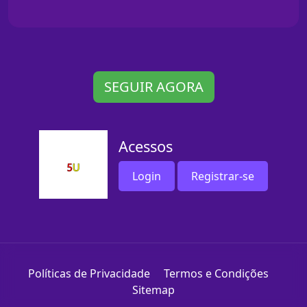
SEGUIR AGORA
Acessos
Login
Registrar-se
Políticas de Privacidade
Termos e Condições
Sitemap