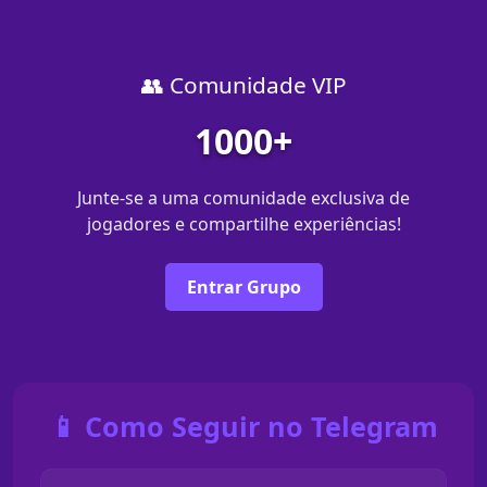
👥 Comunidade VIP
1000+
Junte-se a uma comunidade exclusiva de
jogadores e compartilhe experiências!
Entrar Grupo
📱 Como Seguir no Telegram