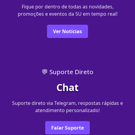
Fique por dentro de todas as novidades,
promoções e eventos da 5U em tempo real!
Ver Notícias
💬 Suporte Direto
Chat
Suporte direto via Telegram, respostas rápidas e
atendimento personalizado!
Falar Suporte