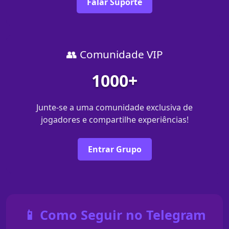
Falar Suporte
👥 Comunidade VIP
1000+
Junte-se a uma comunidade exclusiva de
jogadores e compartilhe experiências!
Entrar Grupo
📱 Como Seguir no Telegram