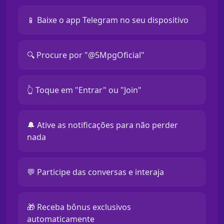
📱 Baixe o app Telegram no seu dispositivo
🔍 Procure por "@5MpgOficial"
👆 Toque em "Entrar" ou "Join"
🔔 Ative as notificações para não perder
nada
💬 Participe das conversas e interaja
🎁 Receba bônus exclusivos
automaticamente