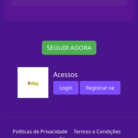
SEGUIR AGORA
Acessos
Login
Registrar-se
Políticas de Privacidade
Termos e Condições