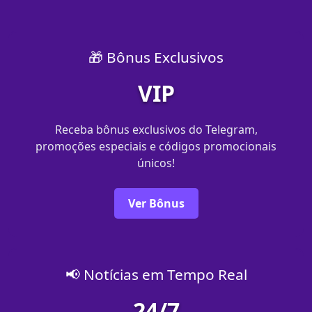
🎁 Bônus Exclusivos
VIP
Receba bônus exclusivos do Telegram,
promoções especiais e códigos promocionais
únicos!
Ver Bônus
📢 Notícias em Tempo Real
24/7