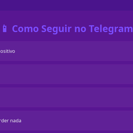
📱 Como Seguir no Telegram
ositivo
erder nada