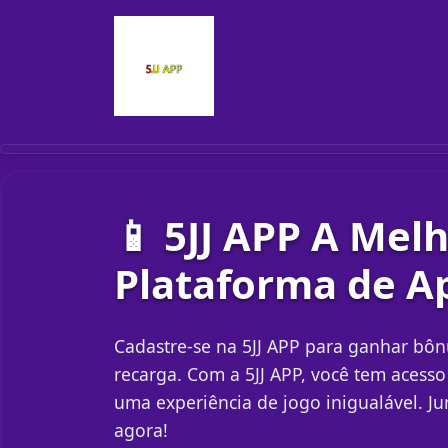
📱 5JJ APP A Mel
Plataforma de A
Cadastre-se na 5JJ APP para ganhar bôn
recarga. Com a 5JJ APP, você tem acesso
uma experiência de jogo inigualável. J
agora!