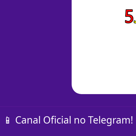
📱 Canal Oficial no Telegram!