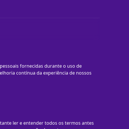
 pessoais fornecidas durante o uso de
elhoria contínua da experiência de nossos
tante ler e entender todos os termos antes