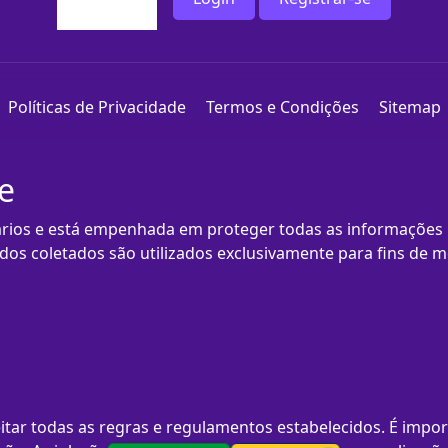
Políticas de Privacidade
Termos e Condições
Sitemap
de
suários e está empenhada em proteger todas as informações
os coletados são utilizados exclusivamente para fins de m
tar todas as regras e regulamentos estabelecidos. É impor