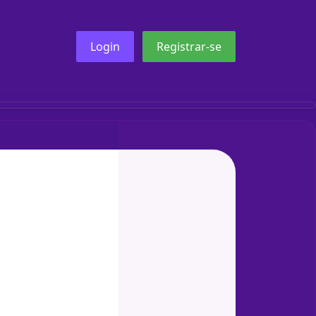
Login
Registrar-se