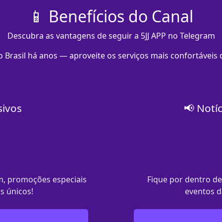
📱 Benefícios do Canal
Descubra as vantagens de seguir a 5JJ APP no Telegram
o Brasil há anos — aproveite os serviços mais confortáveis de
sivos
📢 Notí
m, promoções especiais
Fique por dentro d
s únicos!
eventos d