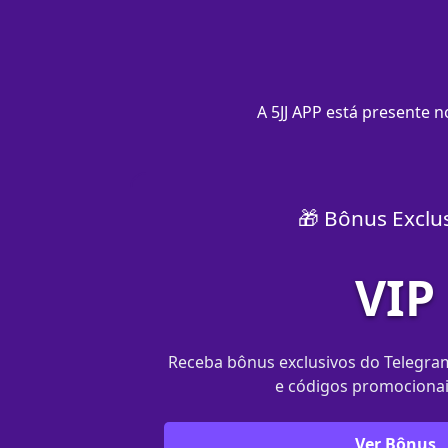
A 5JJ APP está presente n
🎁 Bônus Exclu
VIP
Receba bônus exclusivos do Telegra
e códigos promocionai
Ver Bônus