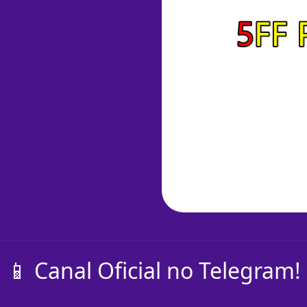
📱 Canal Oficial no Telegram!