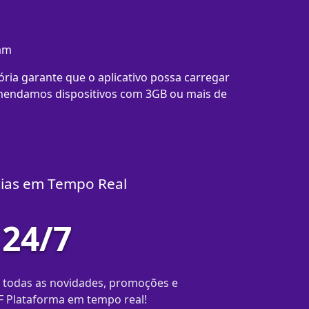
ram
ia garante que o aplicativo possa carregar
comendamos dispositivos com 3GB ou mais de
cias em Tempo Real
24/7
e todas as novidades, promoções e
F Plataforma em tempo real!