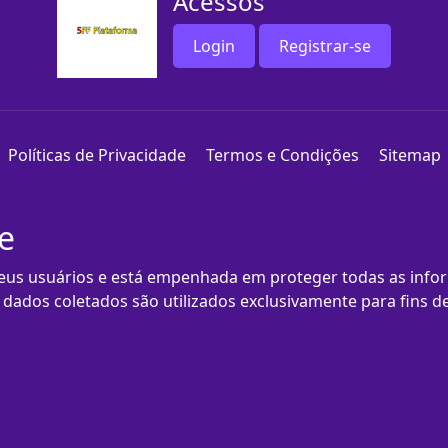
Acessos
Login
Registrar-se
Políticas de Privacidade
Termos e Condições
Sitemap
de
 seus usuários e está empenhada em proteger todas as inf
dados coletados são utilizados exclusivamente para fins d