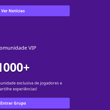
Ver Notícias
Comunidade VIP
1000+
unidade exclusiva de jogadores e
rtilhe experiências!
Entrar Grupo