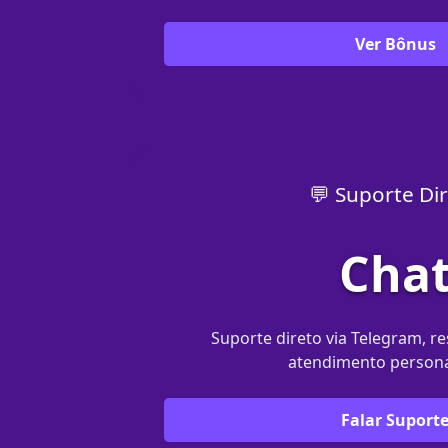
Ver Bônus
💬 Suporte Di
Cha
Suporte direto via Telegram, r
atendimento persona
Falar Suport