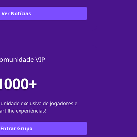
Ver Notícias
Comunidade VIP
1000+
unidade exclusiva de jogadores e
rtilhe experiências!
Entrar Grupo