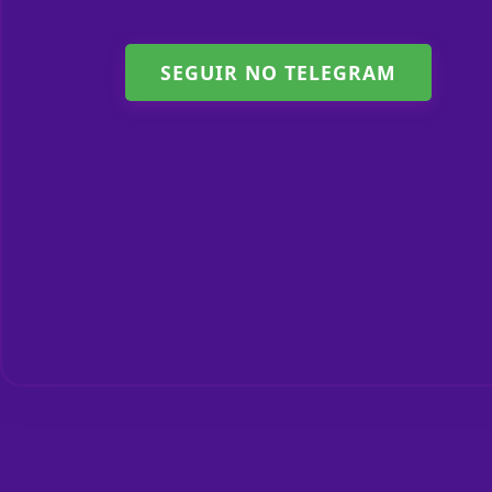
SEGUIR NO TELEGRAM