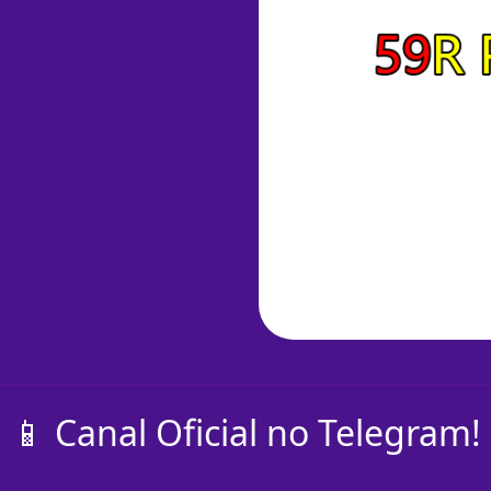
📱 Canal Oficial no Telegram!