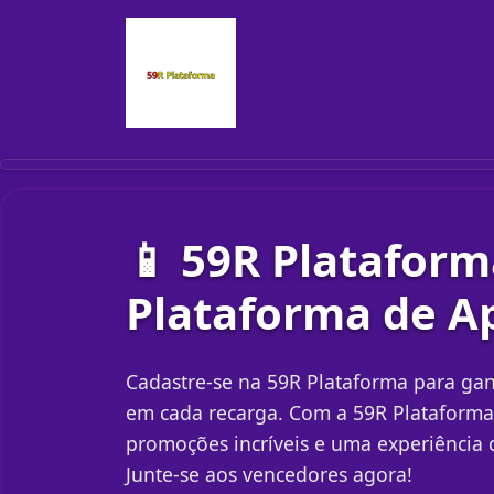
📱 59R Platafor
Plataforma de A
Cadastre-se na 59R Plataforma para ga
em cada recarga. Com a 59R Plataforma
promoções incríveis e uma experiência d
Junte-se aos vencedores agora!