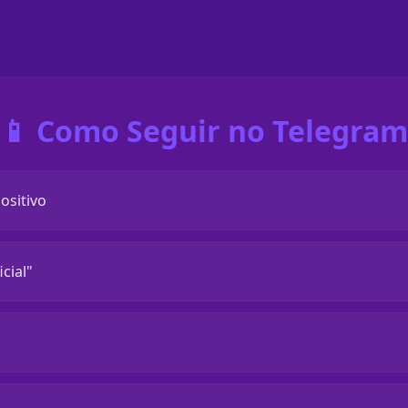
📱 Como Seguir no Telegram
ositivo
cial"