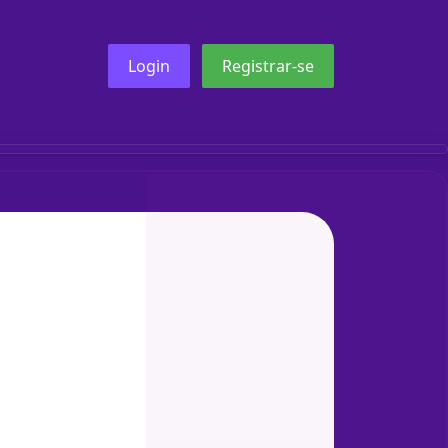
Login
Registrar-se