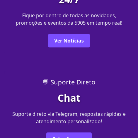
Fique por dentro de todas as novidades,
promoções e eventos da 5905 em tempo real!
Ver Notícias
💬 Suporte Direto
Chat
Suporte direto via Telegram, respostas rápidas e
atendimento personalizado!