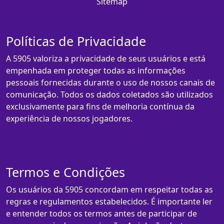
Sitemap
Políticas de Privacidade
A 5905 valoriza a privacidade de seus usuários e está
empenhada em proteger todas as informações
pessoais fornecidas durante o uso de nossos canais de
comunicação. Todos os dados coletados são utilizados
exclusivamente para fins de melhoria contínua da
experiência de nossos jogadores.
Termos e Condições
Os usuários da 5905 concordam em respeitar todas as
regras e regulamentos estabelecidos. É importante ler
e entender todos os termos antes de participar de