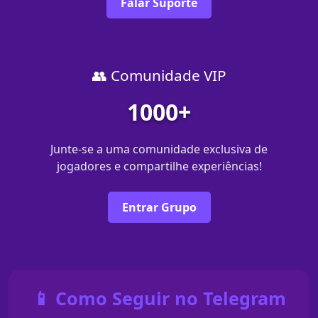
Falar Suporte
👥 Comunidade VIP
1000+
Junte-se a uma comunidade exclusiva de
jogadores e compartilhe experiências!
Entrar Grupo
📱 Como Seguir no Telegram