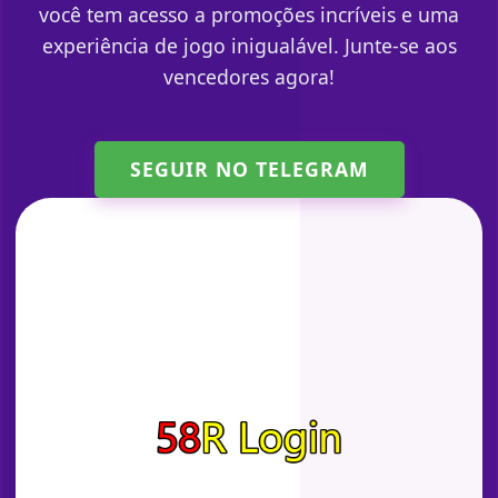
você tem acesso a promoções incríveis e uma
experiência de jogo inigualável. Junte-se aos
vencedores agora!
SEGUIR NO TELEGRAM