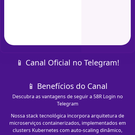
📱 Canal Oficial no Telegram!
📱 Benefícios do Canal
Descubra as vantagens de seguir a 58R Login no
Telegram
Nossa stack tecnológica incorpora arquitetura de
microserviços containerizados, implementados em
clusters Kubernetes com auto-scaling dinâmico,