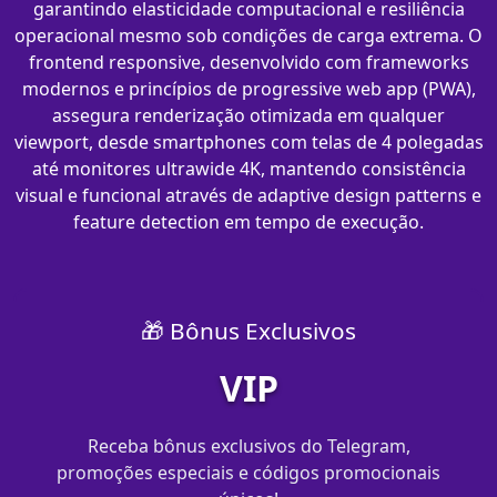
garantindo elasticidade computacional e resiliência
operacional mesmo sob condições de carga extrema. O
frontend responsive, desenvolvido com frameworks
modernos e princípios de progressive web app (PWA),
assegura renderização otimizada em qualquer
viewport, desde smartphones com telas de 4 polegadas
até monitores ultrawide 4K, mantendo consistência
visual e funcional através de adaptive design patterns e
feature detection em tempo de execução.
🎁 Bônus Exclusivos
VIP
Receba bônus exclusivos do Telegram,
promoções especiais e códigos promocionais