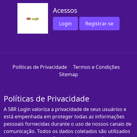
Acessos
Login
Registrar-se
Políticas de Privacidade
Termos e Condições
Sitemap
Políticas de Privacidade
A 58R Login valoriza a privacidade de seus usuários e
está empenhada em proteger todas as informações
pessoais fornecidas durante o uso de nossos canais de
comunicação. Todos os dados coletados são utilizados