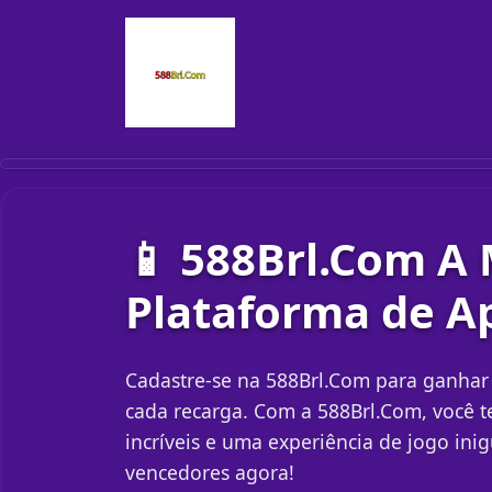
📱 588Brl.Com A
Plataforma de A
Cadastre-se na 588Brl.Com para ganhar
cada recarga. Com a 588Brl.Com, você 
incríveis e uma experiência de jogo inig
vencedores agora!