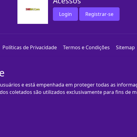
Acessos
Login
Registrar-se
Políticas de Privacidade
Termos e Condições
Sitemap
de
s usuários e está empenhada em proteger todas as informa
os coletados são utilizados exclusivamente para fins de m