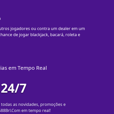
m
outros jogadores ou contra um dealer em um
hance de jogar blackjack, bacará, roleta e
cias em Tempo Real
24/7
e todas as novidades, promoções e
588Brl.Com em tempo real!