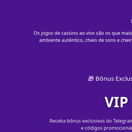
Os jogos de cassino ao vivo são os que ma
ambiente autêntico, cheio de sons e cheir
🎁 Bônus Exclu
VIP
Receba bônus exclusivos do Telegra
e códigos promocionai