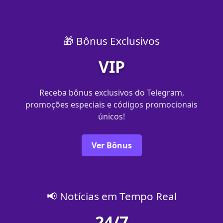
🎁 Bônus Exclusivos
VIP
Receba bônus exclusivos do Telegram,
promoções especiais e códigos promocionais
únicos!
Ver Bônus
📢 Notícias em Tempo Real
24/7