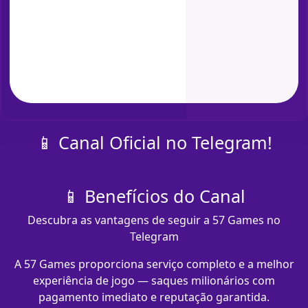
📱 Canal Oficial no Telegram!
📱 Benefícios do Canal
Descubra as vantagens de seguir a 57 Games no
Telegram
A 57 Games proporciona serviço completo e a melhor
experiência de jogo — saques milionários com
pagamento imediato e reputação garantida.