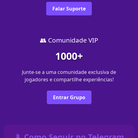
Falar Suporte
👥 Comunidade VIP
1000+
Junte-se a uma comunidade exclusiva de
jogadores e compartilhe experiências!
Entrar Grupo
📱 Como Seguir no Telegram