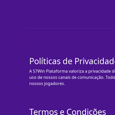
Políticas de Privacida
A 57Win Plataforma valoriza a privacidade 
uso de nossos canais de comunicação. Todos
nossos jogadores.
Termos e Condições