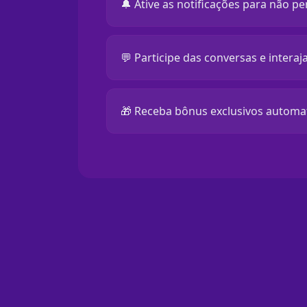
🔔 Ative as notificações para não p
💬 Participe das conversas e interaj
🎁 Receba bônus exclusivos autom