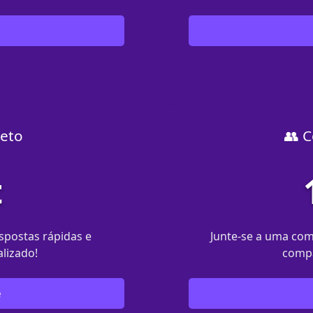
reto
👥 
t
espostas rápidas e
Junte-se a uma com
lizado!
compa
e