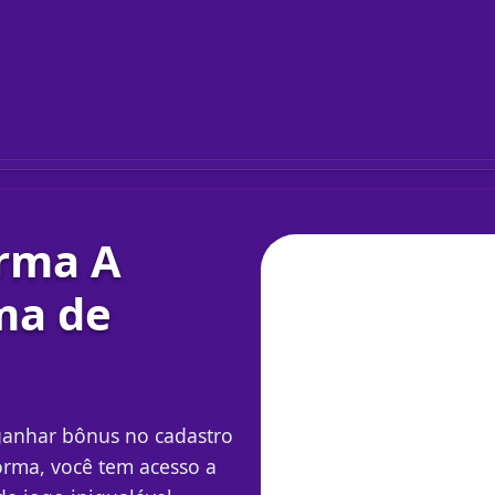
orma A
ma de
ganhar bônus no cadastro
orma, você tem acesso a