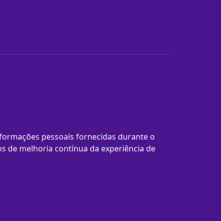
nformações pessoais fornecidas durante o
ns de melhoria contínua da experiência de