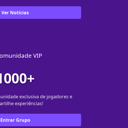
Ver Notícias
Comunidade VIP
1000+
unidade exclusiva de jogadores e
rtilhe experiências!
Entrar Grupo