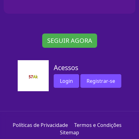
SEGUIR AGORA
Acessos
Login
Registrar-se
Políticas de Privacidade
Termos e Condições
Sitemap