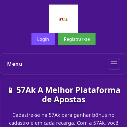
Login
Registrar-se
Menu
📱 57Ak A Melhor Plataforma
de Apostas
Cadastre-se na 57Ak para ganhar bônus no
cadastro e em cada recarga. Com a 57Ak, você