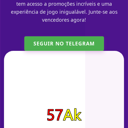
tem acesso a promoções incríveis e uma
experiência de jogo inigualável. Junte-se aos
vencedores agora!
SEGUIR NO TELEGRAM