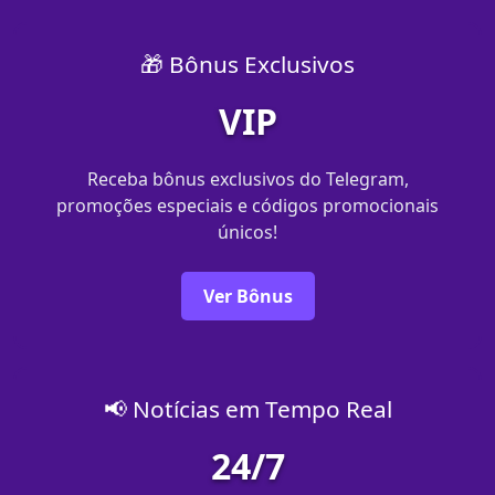
🎁 Bônus Exclusivos
VIP
Receba bônus exclusivos do Telegram,
promoções especiais e códigos promocionais
únicos!
Ver Bônus
📢 Notícias em Tempo Real
24/7