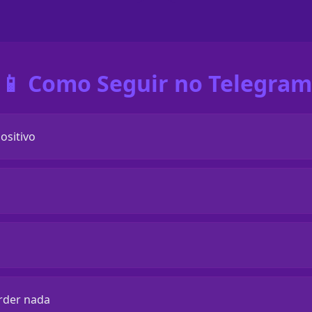
📱 Como Seguir no Telegram
ositivo
erder nada