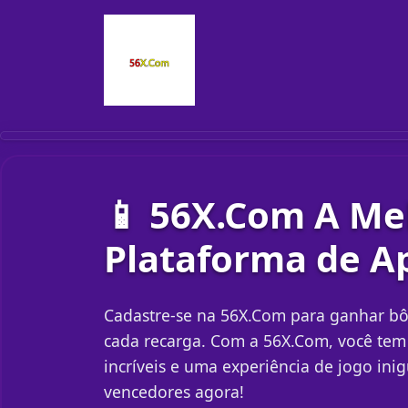
📱 56X.Com A Me
Plataforma de A
Cadastre-se na 56X.Com para ganhar bô
cada recarga. Com a 56X.Com, você tem
incríveis e uma experiência de jogo inig
vencedores agora!