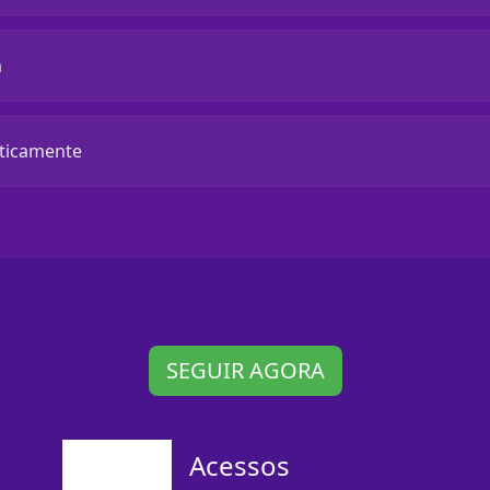
a
aticamente
SEGUIR AGORA
Acessos