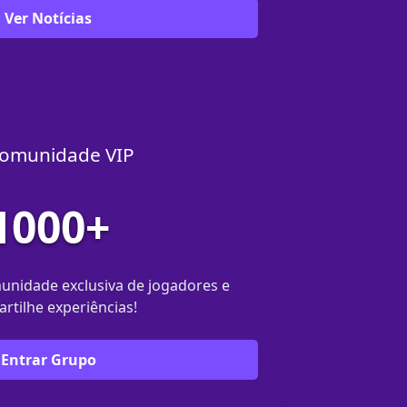
Ver Notícias
Comunidade VIP
1000+
unidade exclusiva de jogadores e
rtilhe experiências!
Entrar Grupo