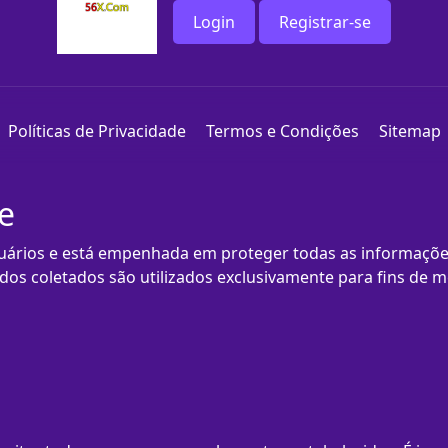
Login
Registrar-se
Políticas de Privacidade
Termos e Condições
Sitemap
de
suários e está empenhada em proteger todas as informaçõe
os coletados são utilizados exclusivamente para fins de m