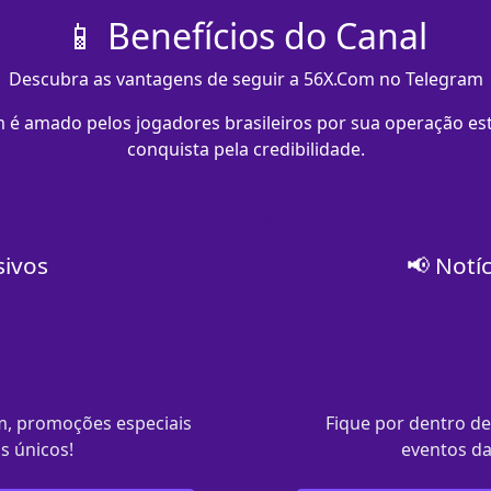
📱 Benefícios do Canal
Descubra as vantagens de seguir a 56X.Com no Telegram
om é amado pelos jogadores brasileiros por sua operação est
conquista pela credibilidade.
sivos
📢 Notí
m, promoções especiais
Fique por dentro d
s únicos!
eventos da