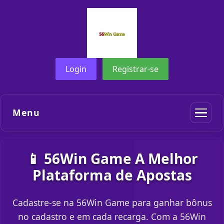
Login
Registrar-se
Menu
📱 56Win Game A Melhor
Plataforma de Apostas
Cadastre-se na 56Win Game para ganhar bônus
no cadastro e em cada recarga. Com a 56Win