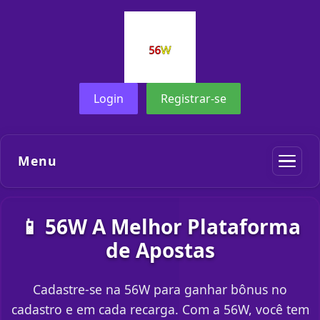
Login
Registrar-se
Menu
📱 56W A Melhor Plataforma
de Apostas
Cadastre-se na 56W para ganhar bônus no
cadastro e em cada recarga. Com a 56W, você tem