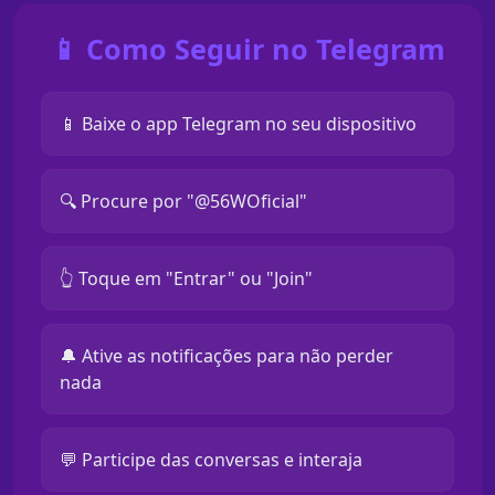
📱 Como Seguir no Telegram
📱 Baixe o app Telegram no seu dispositivo
🔍 Procure por "@56WOficial"
👆 Toque em "Entrar" ou "Join"
🔔 Ative as notificações para não perder
nada
💬 Participe das conversas e interaja