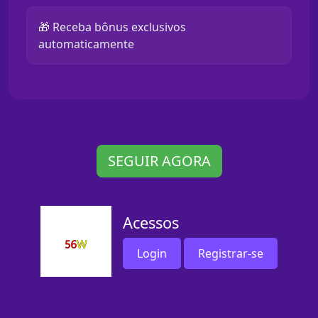
🎁 Receba bônus exclusivos
automaticamente
SEGUIR AGORA
Acessos
Login
Registrar-se