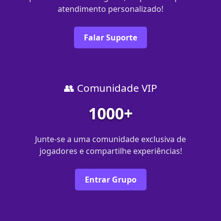
atendimento personalizado!
Falar Suporte
👥 Comunidade VIP
1000+
Junte-se a uma comunidade exclusiva de
jogadores e compartilhe experiências!
Entrar Grupo