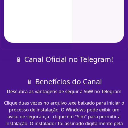
📱 Canal Oficial no Telegram!
📱 Benefícios do Canal
Descubra as vantagens de seguir a 56W no Telegram
Clique duas vezes no arquivo .exe baixado para iniciar o
processo de instalação. O Windows pode exibir um
aviso de segurança - clique em "Sim" para permitir a
instalação. O instalador foi assinado digitalmente pela