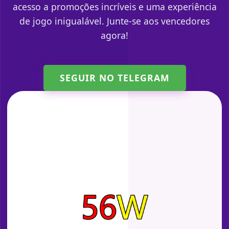
acesso a promoções incríveis e uma experiência
de jogo inigualável. Junte-se aos vencedores
agora!
SEGUIR NO TELEGRAM