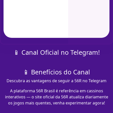
📱 Canal Oficial no Telegram!
📱 Benefícios do Canal
Descubra as vantagens de seguir a 56R no Telegram
A plataforma 56R Brasil é referência em cassinos
interativos — o site oficial da 56R atualiza diariamente
os jogos mais quentes, venha experimentar agora!