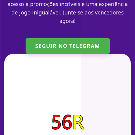
acesso a promoções incríveis e uma experiência
de jogo inigualável. Junte-se aos vencedores
agora!
SEGUIR NO TELEGRAM