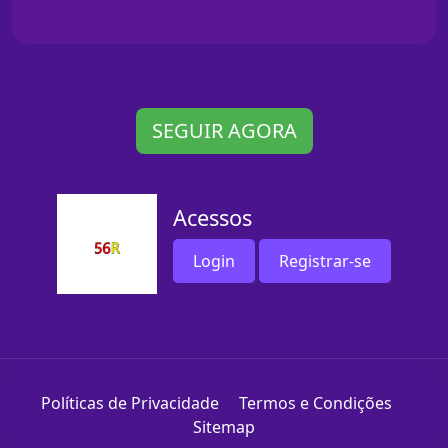
SEGUIR AGORA
Acessos
Login
Registrar-se
Políticas de Privacidade
Termos e Condições
Sitemap