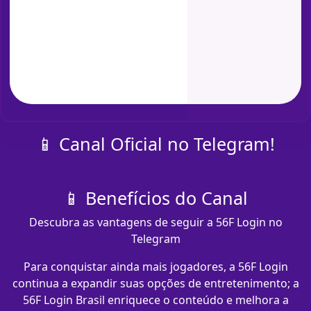
📱 Canal Oficial no Telegram!
📱 Benefícios do Canal
Descubra as vantagens de seguir a 56F Login no
Telegram
Para conquistar ainda mais jogadores, a 56F Login
continua a expandir suas opções de entretenimento; a
56F Login Brasil enriquece o conteúdo e melhora a