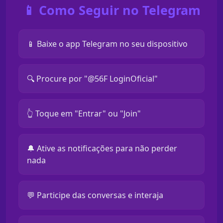
📱 Como Seguir no Telegram
📱 Baixe o app Telegram no seu dispositivo
🔍 Procure por "@56F LoginOficial"
👆 Toque em "Entrar" ou "Join"
🔔 Ative as notificações para não perder
nada
💬 Participe das conversas e interaja