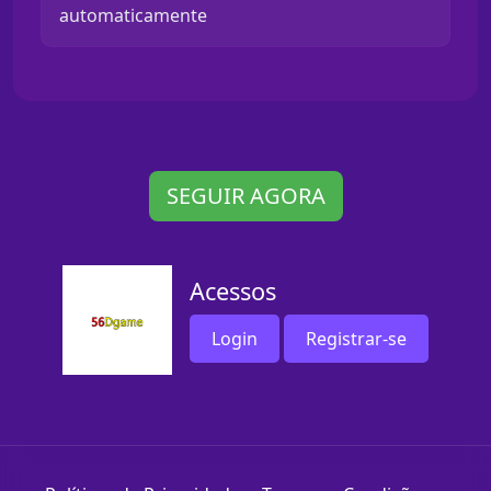
automaticamente
SEGUIR AGORA
Acessos
Login
Registrar-se