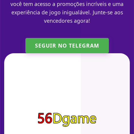
você tem acesso a promoções incríveis e uma
experiência de jogo inigualável. Junte-se aos
vencedores agora!
SEGUIR NO TELEGRAM