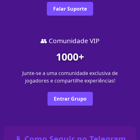
Falar Suporte
👥 Comunidade VIP
1000+
Junte-se a uma comunidade exclusiva de
jogadores e compartilhe experiências!
Entrar Grupo
📱 Como Seguir no Telegram