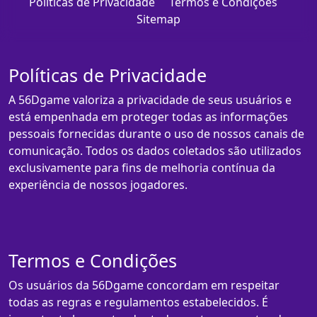
Políticas de Privacidade
Termos e Condições
Sitemap
Políticas de Privacidade
A 56Dgame valoriza a privacidade de seus usuários e
está empenhada em proteger todas as informações
pessoais fornecidas durante o uso de nossos canais de
comunicação. Todos os dados coletados são utilizados
exclusivamente para fins de melhoria contínua da
experiência de nossos jogadores.
Termos e Condições
Os usuários da 56Dgame concordam em respeitar
todas as regras e regulamentos estabelecidos. É