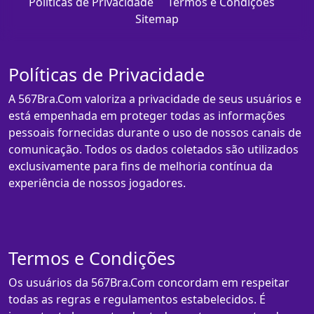
Políticas de Privacidade
Termos e Condições
Sitemap
Políticas de Privacidade
A 567Bra.Com valoriza a privacidade de seus usuários e
está empenhada em proteger todas as informações
pessoais fornecidas durante o uso de nossos canais de
comunicação. Todos os dados coletados são utilizados
exclusivamente para fins de melhoria contínua da
experiência de nossos jogadores.
Termos e Condições
Os usuários da 567Bra.Com concordam em respeitar
todas as regras e regulamentos estabelecidos. É