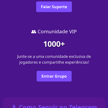
Falar Suporte
👥 Comunidade VIP
1000+
Junte-se a uma comunidade exclusiva de
jogadores e compartilhe experiências!
Entrar Grupo
📱 Como Seguir no Telegram