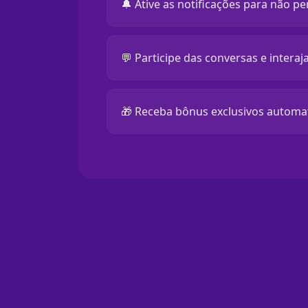
🔔 Ative as notificações para não p
💬 Participe das conversas e interaj
🎁 Receba bônus exclusivos autom