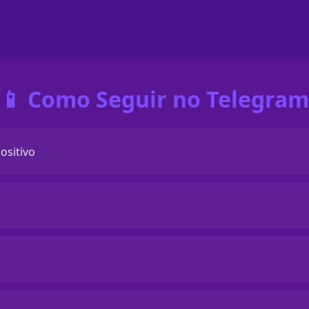
📱 Como Seguir no Telegram
ositivo