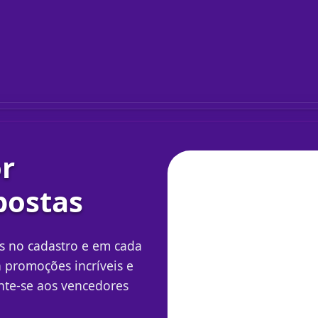
or
postas
s no cadastro e em cada
 promoções incríveis e
unte-se aos vencedores