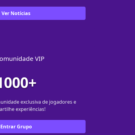
Ver Notícias
Comunidade VIP
1000+
unidade exclusiva de jogadores e
rtilhe experiências!
Entrar Grupo