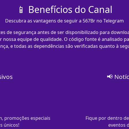
📱 Benefícios do Canal
Descubra as vantagens de seguir a 567Br no Telegram
es de segurança antes de ser disponibilizado para downloa
ossa equipe de qualidade. O código fonte é analisado para
nça, e todas as dependências são verificadas quanto à seg
sivos
📢 Notí
m, promoções especiais
Fique por dentro d
s únicos!
eventos 