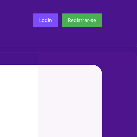
Login
Registrar-se