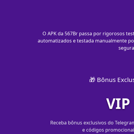
O APK da 567Br passa por rigorosos test
automatizados e testada manualmente por n
segura
🎁 Bônus Exclu
VIP
Receba bônus exclusivos do Telegra
e códigos promocionai