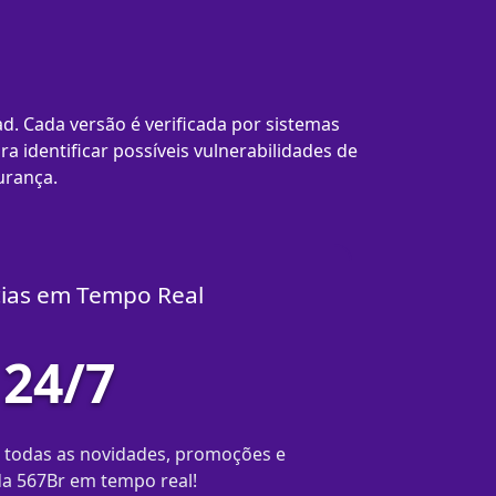
d. Cada versão é verificada por sistemas
 identificar possíveis vulnerabilidades de
urança.
cias em Tempo Real
24/7
e todas as novidades, promoções e
da 567Br em tempo real!