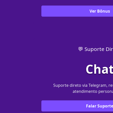
Ver Bônus
💬 Suporte Di
Cha
Suporte direto via Telegram, r
atendimento persona
Falar Suport