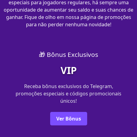
especiais para jogadores regulares, há sempre uma
oportunidade de aumentar seu saldo e suas chances de
ganhar. Fique de olho em nossa página de promoções
para não perder nenhuma novidade!
🎁 Bônus Exclusivos
VIP
Receba bônus exclusivos do Telegram,
promoções especiais e códigos promocionais
únicos!
Ver Bônus