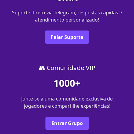
Suporte direto via Telegram, respostas rápidas e
atendimento personalizado!
Falar Suporte
👥 Comunidade VIP
1000+
Junte-se a uma comunidade exclusiva de
jogadores e compartilhe experiências!
Entrar Grupo