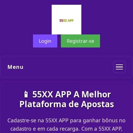
Login
Registrar-se
Menu
📱 55XX APP A Melhor
Plataforma de Apostas
Cadastre-se na 55XX APP para ganhar bônus no
cadastro e em cada recarga. Com a 55XX APP,