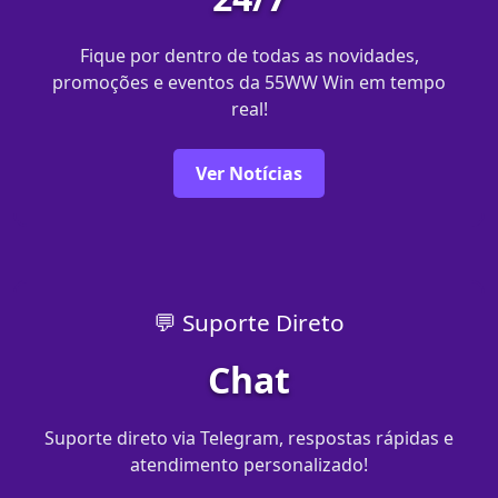
Fique por dentro de todas as novidades,
promoções e eventos da 55WW Win em tempo
real!
Ver Notícias
💬 Suporte Direto
Chat
Suporte direto via Telegram, respostas rápidas e
atendimento personalizado!