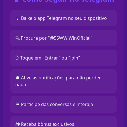
📱 Baixe o app Telegram no seu dispositivo
🔍 Procure por "@55WW WinOficial"
👆 Toque em "Entrar" ou "Join"
🔔 Ative as notificações para não perder
nada
💬 Participe das conversas e interaja
🎁 Receba bônus exclusivos