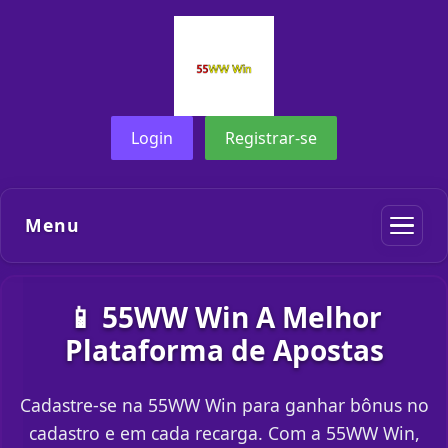
Login
Registrar-se
Menu
📱 55WW Win A Melhor
Plataforma de Apostas
Cadastre-se na 55WW Win para ganhar bônus no
cadastro e em cada recarga. Com a 55WW Win,