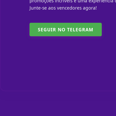
promoções incríveis e uma experiência d
Junte-se aos vencedores agora!
SEGUIR NO TELEGRAM