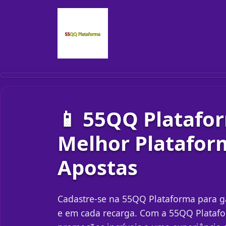
📱 55QQ Platafo
Melhor Platafor
Apostas
Cadastre-se na 55QQ Plataforma para g
e em cada recarga. Com a 55QQ Platafo