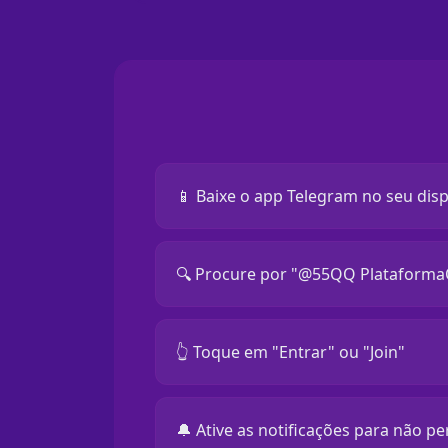
📱 Baixe o app Telegram no seu disp
🔍 Procure por "@55QQ PlataformaO
👆 Toque em "Entrar" ou "Join"
🔔 Ative as notificações para não p