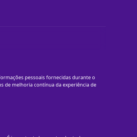
formações pessoais fornecidas durante o
ns de melhoria contínua da experiência de