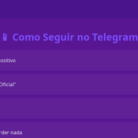
📱 Como Seguir no Telegram
ositivo
ficial"
erder nada