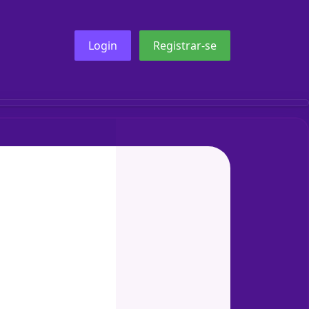
Login
Registrar-se