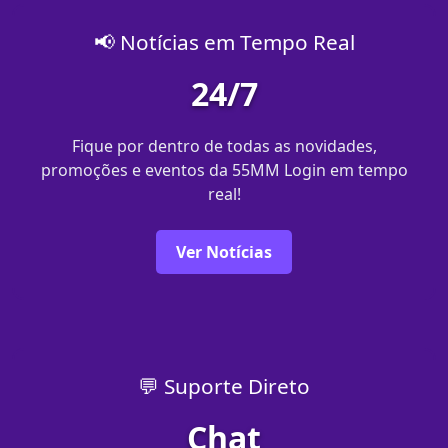
📢 Notícias em Tempo Real
24/7
Fique por dentro de todas as novidades,
promoções e eventos da 55MM Login em tempo
real!
Ver Notícias
💬 Suporte Direto
Chat