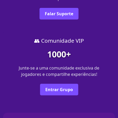
Falar Suporte
👥 Comunidade VIP
1000+
Junte-se a uma comunidade exclusiva de
jogadores e compartilhe experiências!
Entrar Grupo