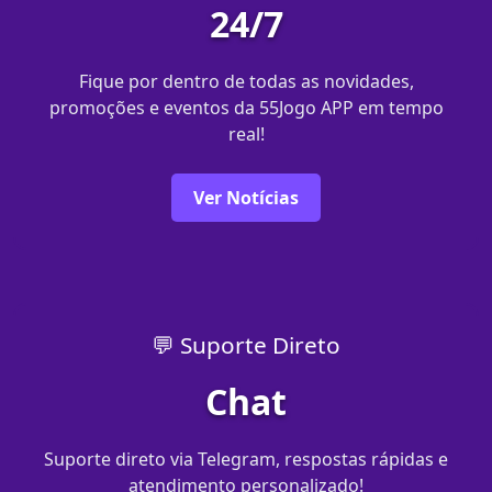
24/7
Fique por dentro de todas as novidades,
promoções e eventos da 55Jogo APP em tempo
real!
Ver Notícias
💬 Suporte Direto
Chat
Suporte direto via Telegram, respostas rápidas e
atendimento personalizado!