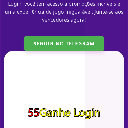
Login, você tem acesso a promoções incríveis e
uma experiência de jogo inigualável. Junte-se aos
vencedores agora!
SEGUIR NO TELEGRAM