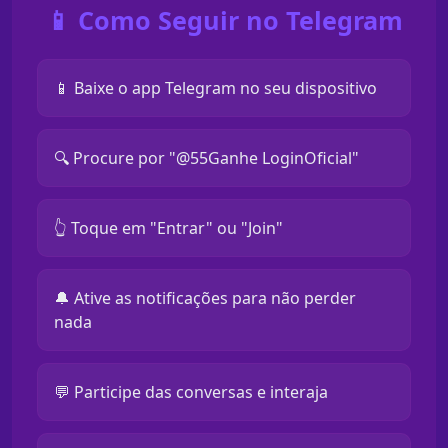
📱 Como Seguir no Telegram
📱 Baixe o app Telegram no seu dispositivo
🔍 Procure por "@55Ganhe LoginOficial"
👆 Toque em "Entrar" ou "Join"
🔔 Ative as notificações para não perder
nada
💬 Participe das conversas e interaja