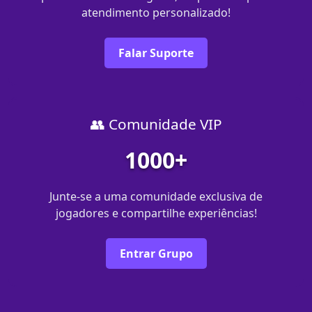
atendimento personalizado!
Falar Suporte
👥 Comunidade VIP
1000+
Junte-se a uma comunidade exclusiva de
jogadores e compartilhe experiências!
Entrar Grupo