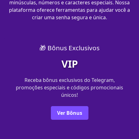
minúsculas, números e caracteres especiais. Nossa
plataforma oferece ferramentas para ajudar você a
criar uma senha segura e única.
🎁 Bônus Exclusivos
VIP
Receba bônus exclusivos do Telegram,
promoções especiais e códigos promocionais
únicos!
Ver Bônus