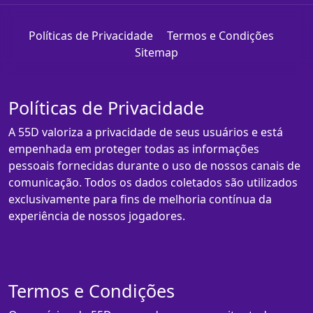
Políticas de Privacidade
Termos e Condições
Sitemap
Políticas de Privacidade
A 55D valoriza a privacidade de seus usuários e está
empenhada em proteger todas as informações
pessoais fornecidas durante o uso de nossos canais de
comunicação. Todos os dados coletados são utilizados
exclusivamente para fins de melhoria contínua da
experiência de nossos jogadores.
Termos e Condições