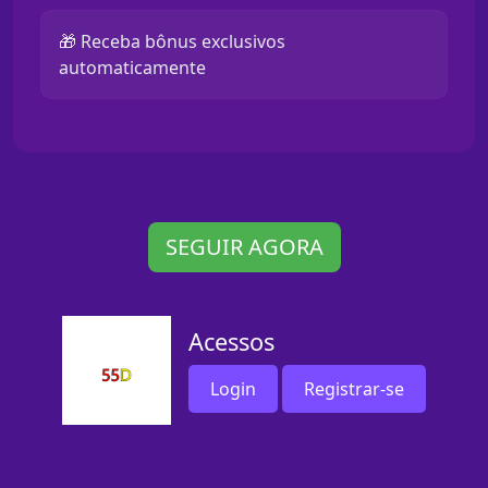
🎁 Receba bônus exclusivos
automaticamente
SEGUIR AGORA
Acessos
Login
Registrar-se