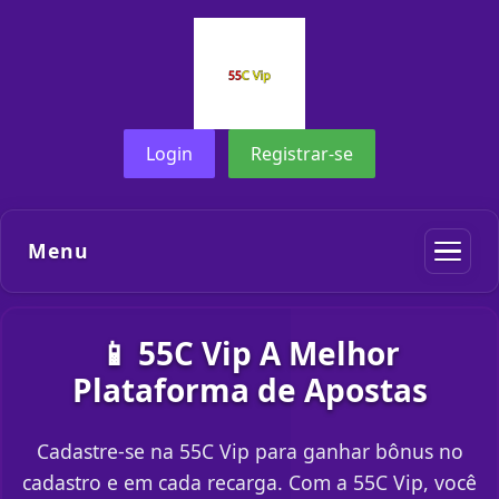
Login
Registrar-se
Menu
📱 55C Vip A Melhor
Plataforma de Apostas
Cadastre-se na 55C Vip para ganhar bônus no
cadastro e em cada recarga. Com a 55C Vip, você