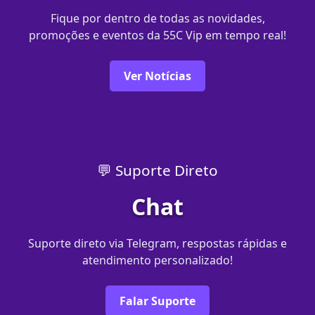
Fique por dentro de todas as novidades,
promoções e eventos da 55C Vip em tempo real!
Ver Notícias
💬 Suporte Direto
Chat
Suporte direto via Telegram, respostas rápidas e
atendimento personalizado!
Falar Suporte