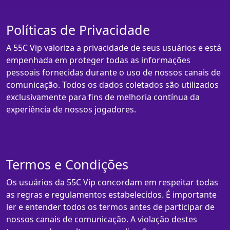
Políticas de Privacidade
A 55C Vip valoriza a privacidade de seus usuários e está
empenhada em proteger todas as informações
pessoais fornecidas durante o uso de nossos canais de
comunicação. Todos os dados coletados são utilizados
exclusivamente para fins de melhoria contínua da
experiência de nossos jogadores.
Termos e Condições
Os usuários da 55C Vip concordam em respeitar todas
as regras e regulamentos estabelecidos. É importante
ler e entender todos os termos antes de participar de
nossos canais de comunicação. A violação destes