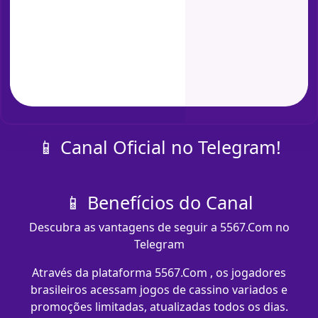
📱 Canal Oficial no Telegram!
📱 Benefícios do Canal
Descubra as vantagens de seguir a 5567.Com no
Telegram
Através da plataforma 5567.Com , os jogadores
brasileiros acessam jogos de cassino variados e
promoções limitadas, atualizadas todos os dias.