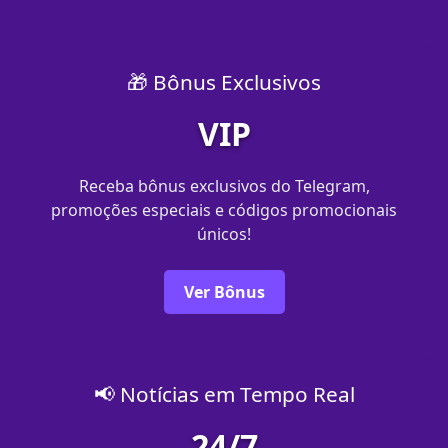
🎁 Bônus Exclusivos
VIP
Receba bônus exclusivos do Telegram,
promoções especiais e códigos promocionais
únicos!
Ver Bônus
📢 Notícias em Tempo Real
24/7