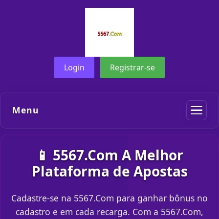
Login
Registrar-se
Menu
📱 5567.Com A Melhor
Plataforma de Apostas
Cadastre-se na 5567.Com para ganhar bônus no
cadastro e em cada recarga. Com a 5567.Com,