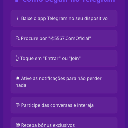
📱 Baixe o app Telegram no seu dispositivo
🔍 Procure por "@5567.ComOficial"
👆 Toque em "Entrar" ou "Join"
🔔 Ative as notificações para não perder
nada
💬 Participe das conversas e interaja
🎁 Receba bônus exclusivos