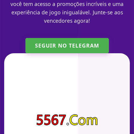
você tem acesso a promoções incríveis e uma
experiência de jogo inigualável. Junte-se aos
vencedores agora!
SEGUIR NO TELEGRAM